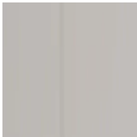
4.6
(
1684
Bewertungen
)
Spülmittel-Pulver Starter Set
ohne Mikroplastik
Spülmittel ohne Einwegplastik mit wiederverwendbarer rHDPE Flasche
Ab
9,99 €
Spülmittel-Pulver + Behälter
In den Warenkorb
•
Ab
9,99 €
Zu allen Produktdetails
Lieferzeit: Freitag, 14. Aug. (3 bis 5 Werktage)
ab 34,00 € versandkostenfrei
30 Tage Geld-Zurück-Garantie