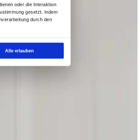
enen oder die Interaktion
Zustimmung gesetzt. Indem
tenverarbeitung durch den
Alle erlauben