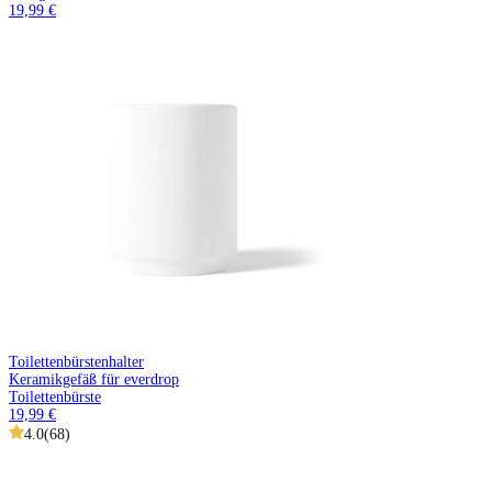
19,99 €
Toilettenbürstenhalter
Keramikgefäß für everdrop
Toilettenbürste
19,99 €
4.0
(
68
)