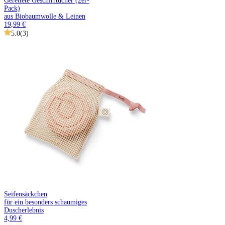
Gerettete Geschirrtücher (2er-
Pack)
aus Biobaumwolle & Leinen
19,99 €
5.0
(
3
)
Seifensäckchen
für ein besonders schaumiges
Duscherlebnis
4,99 €