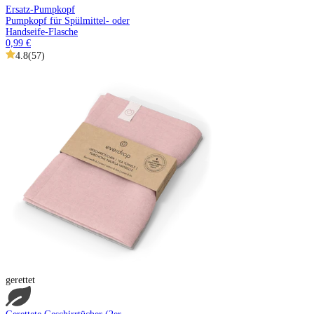
Ersatz-Pumpkopf
Pumpkopf für Spülmittel- oder
Handseife-Flasche
0,99 €
4.8
(
57
)
gerettet