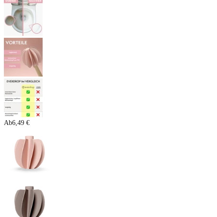
Ab
6,49 €