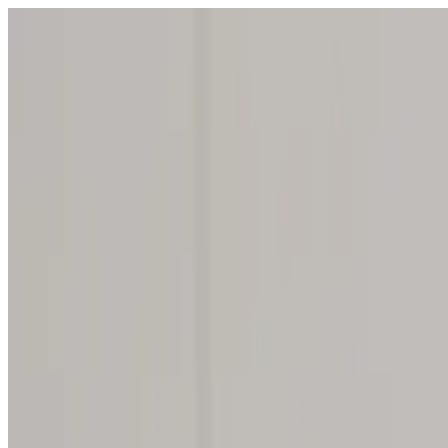
3.7
(
25
Bewertungen
)
Universalreiniger Power-Pulver
für 2x 450ml
Recycle
für ein strahlend sauberes Zuhause
Ab
5,99 €
0,67 € je 100ml
In den Warenkorb
•
Ab
5,99 €
Zu allen Produktdetails
Lieferzeit: Freitag, 14. Aug. (3 bis 5 Werktage)
ab 34,00 € versandkostenfrei
30 Tage Geld-Zurück-Garantie