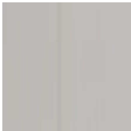
4.6
(
54
Bewertungen
)
Handseife-Pulver
Recycle
Zitrone, Zedernholz und Lavendel
Ab
8,79 €
In den Warenkorb
•
Ab
8,79 €
Zu allen Produktdetails
Lieferzeit: Freitag, 14. Aug. (3 bis 5 Werktage)
ab 34,00 € versandkostenfrei
30 Tage Geld-Zurück-Garantie