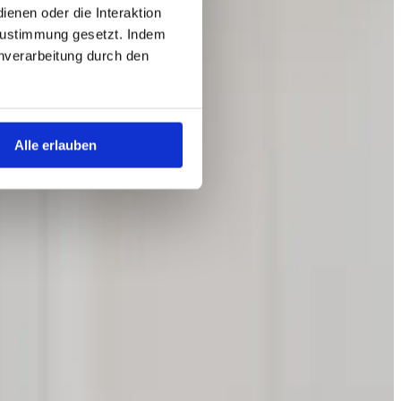
enen oder die Interaktion
Zustimmung gesetzt. Indem
tenverarbeitung durch den
Alle erlauben